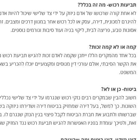
תביעות רכוש- מה זה בכלל?
לא אחת קורה שרכושו של אדם ניזוק על ידי צד שלישי שיכול להיות אדם
להיגרם למכונית, דירה, עסק או לכל רכוש אחר במגוון דרכים ומצבים. ז
אסונות טבע, פריצה לבית, ליקוי בניה ועוד סיבות וגורמים נוספים.
קמה או לא קמה זכות?
בכל אחד מהמקרים הללו ייתכן שקמה לאדם זכות להגיש תביעת רכוש נגד
את הקשר הסיבתי, אולם עורכי דין מנוסים ומקצועיים יוכלו להכריע בש
המשפט.
ביטוח- כן או לא?
חשוב להבין שבמקרים רבים נזקי רכוש שנגרמו על ידי צד שלישי נכללים
השונות. כך למשל, בעל דירה שמחזיק בביטוח דירה ושדירתו ניזוקה בשל
שברשותו ולתבוע את חברת הביטוח לקבל פיצוי בגין הנזק שנגרם לו. בי
זאת, ולפיכך עומדת בפניו האפשרות להגיש תביעת רכוש נגד המזיק שא
דיני נזיקין, דיני ביטוח ומה שביניהם